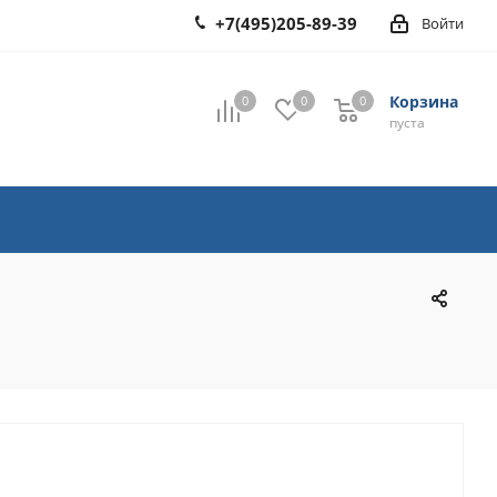
+7(495)205-89-39
Войти
Корзина
0
0
0
0
пуста