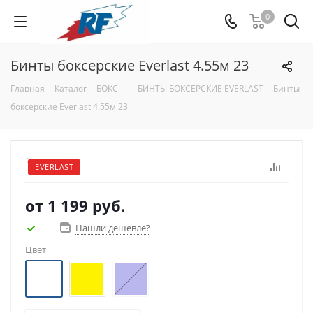
0
Бинты боксерские Everlast 4.55м 23
Главная
-
Каталог
-
БОКС
-
-
БИНТЫ БОКСЕРСКИЕ EVERLAST
-
Бинты
боксерские Everlast 4.55м 23
:
EVERLAST
от
1 199 руб.
Нашли дешевле?
Цвет