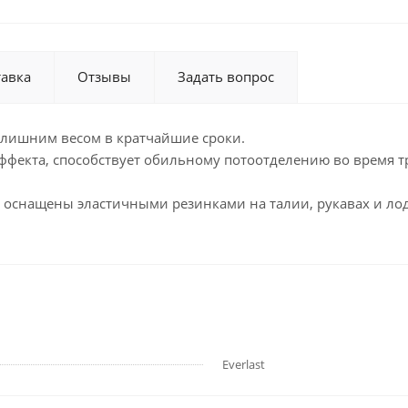
тавка
Отзывы
Задать вопрос
 с лишним весом в кратчайшие сроки.
фекта, способствует обильному потоотделению во время тр
е оснащены эластичными резинками на талии, рукавах и ло
Everlast