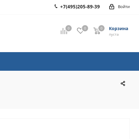
+7(495)205-89-39
Войти
Корзина
0
0
0
0
пуста