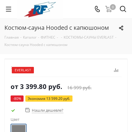
0
Костюм-сауна Hooded с капюшоном
Главная
-
Каталог
-
ФИТНЕС
-
-
КОСТЮМЫ-САУНЫ EVERLAST
-
Костюм-сауна Hooded с капюшоном
:
EVERLAST
от
3 399.80 руб.
16 999 руб.
-80%
Экономия
13 599.20 руб.
Нашли дешевле?
Цвет