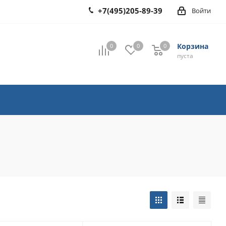
+7(495)205-89-39
Войти
Корзина
0
0
0
0
пуста