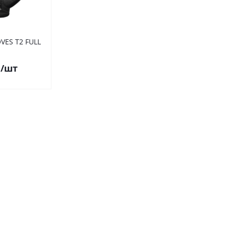
VES T2 FULL
.
/шт