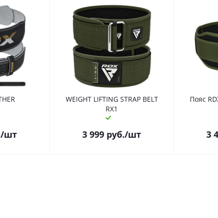
ATHER
WEIGHT LIFTING STRAP BELT
Пояс RDX
RX1
.
/шт
3 999
руб.
/шт
3 