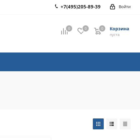
+7(495)205-89-39
Войти
Корзина
0
0
0
0
пуста