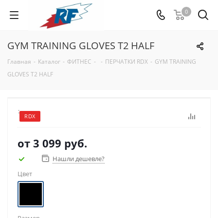
0
GYM TRAINING GLOVES T2 HALF
Главная
-
Каталог
-
ФИТНЕС
-
-
ПЕРЧАТКИ RDX
-
GYM TRAINING
GLOVES T2 HALF
:
RDX
от
3 099 руб.
Нашли дешевле?
Цвет