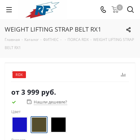
0
WEIGHT LIFTING STRAP BELT RX1
Главная
-
Каталог
-
ФИТНЕС
-
-
ПОЯСА RDX
-
WEIGHT LIFTING STRAP
BELT RX1
:
RDX
от
3 999 руб.
Нашли дешевле?
Цвет