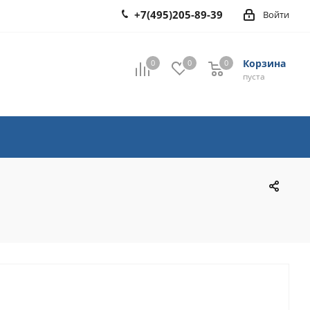
+7(495)205-89-39
Войти
Корзина
0
0
0
0
пуста