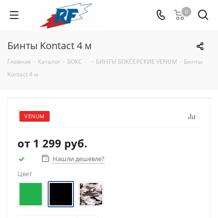
0
Бинты Kontact 4 м
Главная
-
Каталог
-
БОКС
-
-
БИНТЫ БОКСЕРСКИЕ VENUM
-
Бинты
Kontact 4 м
:
VENUM
от
1 299 руб.
Нашли дешевле?
Цвет