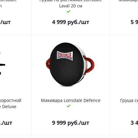
n
Laval 20 см
.
/шт
4 999
руб.
/шт
5 
коростной
Макивара Lonsdale Defence
Груша с
e Deluxe
.
/шт
9 999
руб.
/шт
3 