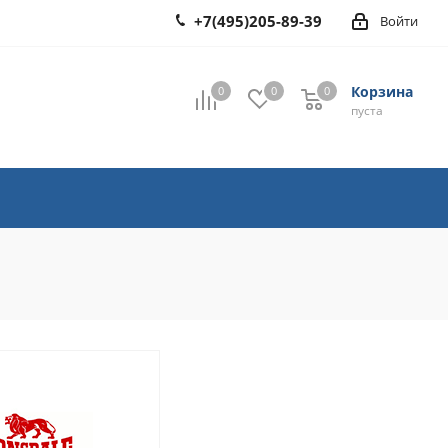
+7(495)205-89-39
Войти
Корзина
0
0
0
0
пуста