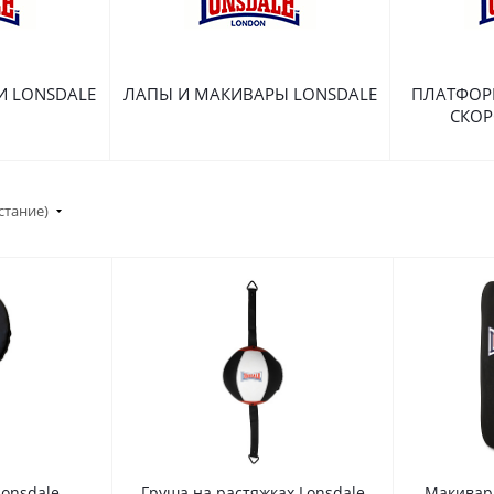
И LONSDALE
ЛАПЫ И МАКИВАРЫ LONSDALE
ПЛАТФОР
СКОР
стание)
Lonsdale
Груша на растяжках Lonsdale
Макивара