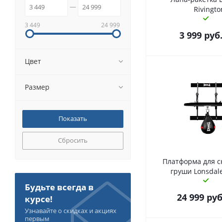
Rivingto
3 449
24 999
3 999
руб
Цвет
Размер
Сбросить
Платформа для с
груши Lonsdal
Будьте всегда в
24 999
руб
курсе!
Узнавайте о скидках и акциях
первым