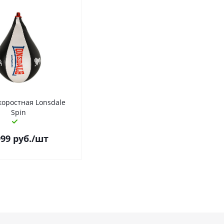
коростная Lonsdale
Spin
999
руб.
/шт