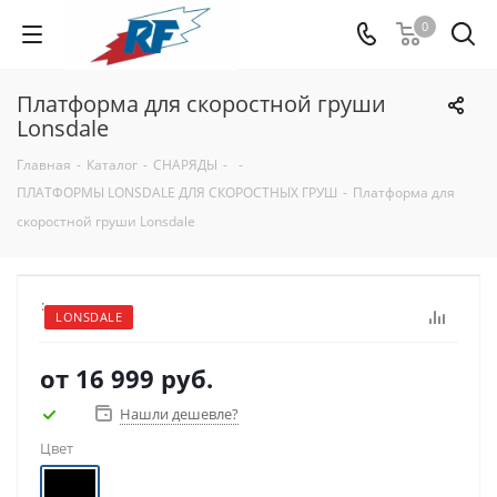
0
Платформа для скоростной груши
Lonsdale
Главная
-
Каталог
-
СНАРЯДЫ
-
-
ПЛАТФОРМЫ LONSDALE ДЛЯ СКОРОСТНЫХ ГРУШ
-
Платформа для
скоростной груши Lonsdale
:
LONSDALE
от
16 999 руб.
Нашли дешевле?
Цвет