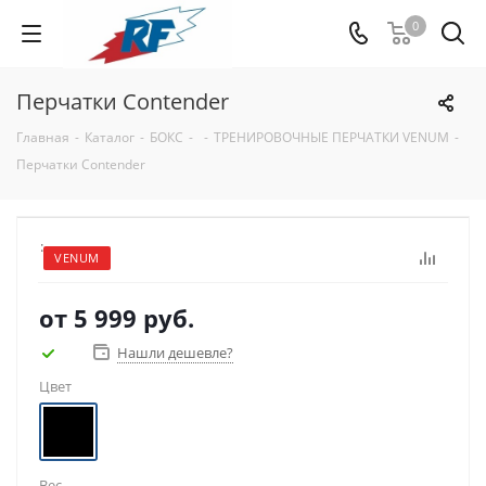
0
Перчатки Contender
Главная
-
Каталог
-
БОКС
-
-
ТРЕНИРОВОЧНЫЕ ПЕРЧАТКИ VENUM
-
Перчатки Contender
:
VENUM
от
5 999 руб.
Нашли дешевле?
Цвет
Вес