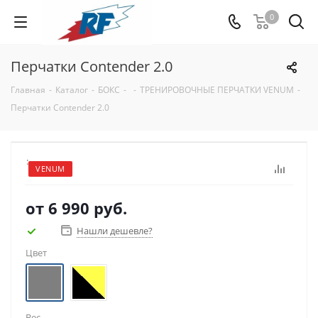
0
Перчатки Contender 2.0
Главная
-
Каталог
-
БОКС
-
-
ТРЕНИРОВОЧНЫЕ ПЕРЧАТКИ VENUM
-
Перчатки Contender 2.0
:
VENUM
от
6 990 руб.
Нашли дешевле?
Цвет
Вес